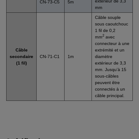
extérieur de 3,3
CN-73-C5
5m
mm
Câble souple
sous caoutchouc
1 fil de 0,2
2
mm
avec
connecteur à une
Câble
extrémité et un
secondaire
CN-71-C1
1m
diamètre
(1 fil)
extérieur de 3,3
mm. Jusqu’à 15
sous-câbles
peuvent être
connectés à un
câble principal.