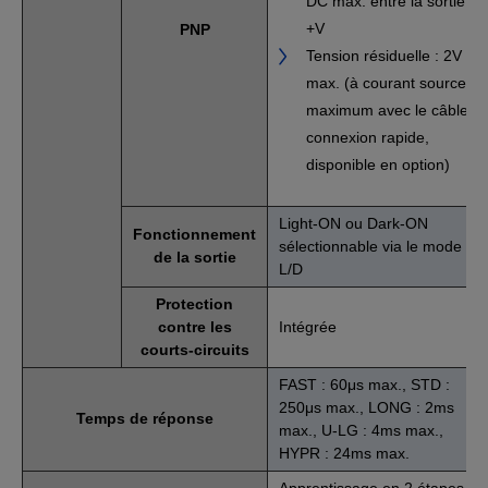
DC max. entre la sortie et
+V
PNP
Tension résiduelle : 2V
max. (à courant source
maximum avec le câble à
connexion rapide,
disponible en option)
Light-ON ou Dark-ON
Fonctionnement
sélectionnable via le mode
de la sortie
L/D
Protection
contre les
Intégrée
courts-circuits
FAST : 60μs max., STD :
250μs max., LONG : 2ms
Temps de réponse
max., U-LG : 4ms max.,
HYPR : 24ms max.
Apprentissage en 2 étapes,