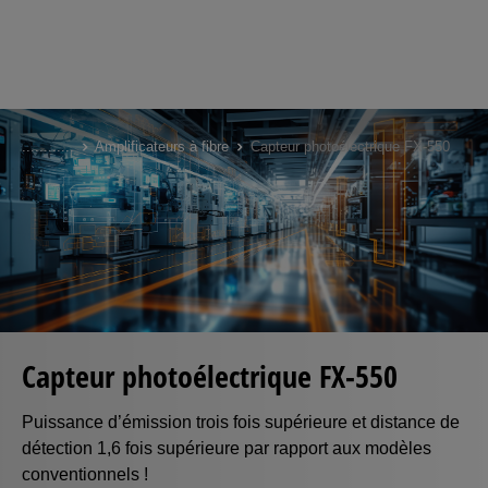
Skip
to
...
...
...
...
Amplificateurs à fibre
Capteur photoélectrique FX-550
main
content
Capteur photoélectrique FX-550
Puissance d’émission trois fois supérieure et distance de
détection 1,6 fois supérieure par rapport aux modèles
conventionnels !