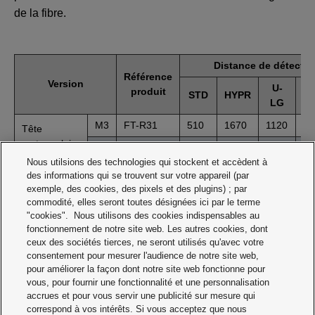
de la fibre.
Distance de détecti
Référence
Version
U-
produit
STD
HYPR
L
LG
M3
FT-R31
510
1670
1120
70
Tête
rectangulaire
M4
FT-R43
1250
3600*
2650
17
Nous utilsions des technologies qui stockent et accèdent à
* La longueur du câble de la fibre limite la distance de
des informations qui se trouvent sur votre appareil (par
exemple, des cookies, des pixels et des plugins) ; par
détection.
commodité, elles seront toutes désignées ici par le terme
"cookies". Nous utilisons des cookies indispensables au
fonctionnement de notre site web. Les autres cookies, dont
ceux des sociétés tierces, ne seront utilisés qu'avec votre
consentement pour mesurer l'audience de notre site web,
pour améliorer la façon dont notre site web fonctionne pour
Version filetée
vous, pour fournir une fonctionnalité et une personnalisation
accrues et pour vous servir une publicité sur mesure qui
correspond à vos intérêts. Si vous acceptez que nous