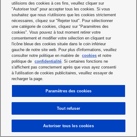
utilisions des cookies à ces fins, veuillez cliquer sur
"Autoriser tout" pour accepter tous les cookies. Si vous
souhaitez que nous n'utilisions que les cookies strictement
nécessaires, cliquez sur "Rejeter tout". Pour sélectionner
une catégorie de cookies, cliquez sur "Paramètres des
cookies". Vous pouvez à tout moment retirer votre
consentement et modifier votre sélection en cliquant sur
l'icône bleue des cookies située dans le coin inférieur
gauche de notre site web. Pour plus d'informations, veuillez
consulter notre politique en matière de
cookies
et notre
politique de
confidentialité
. Si certaines fonctions ne
s'affichent pas correctement après que vous ayez consenti
à l'utilisation de cookies publicitaires, veuillez essayer de
recharger la page.
Paramètres des cookies
Version barrage (par paire)
Tout refuser
Notez que la distance de détection de la fibre sécable
peut être réduite de 20 % max. en fonction de la longueur
Autoriser tous les cookies
de la fibre.