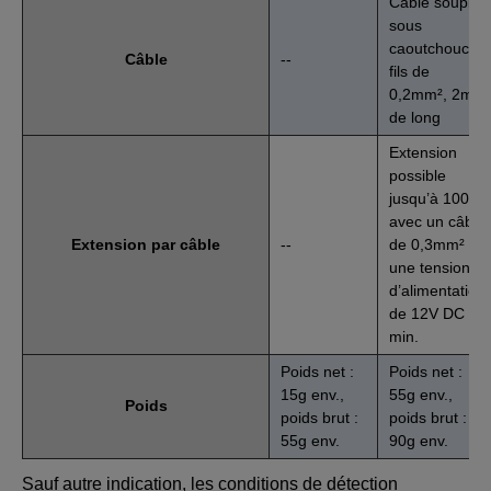
Câble souple
sous
caoutchouc 3
Câble
--
fils de
0,2mm², 2m
de long
Extension
possible
jusqu’à 100m
avec un câble
Extension par câble
--
de 0,3mm² et
une tension
d’alimentation
de 12V DC
min.
Poids net :
Poids net :
15g env.,
55g env.,
Poids
poids brut :
poids brut :
55g env.
90g env.
Sauf autre indication, les conditions de détection