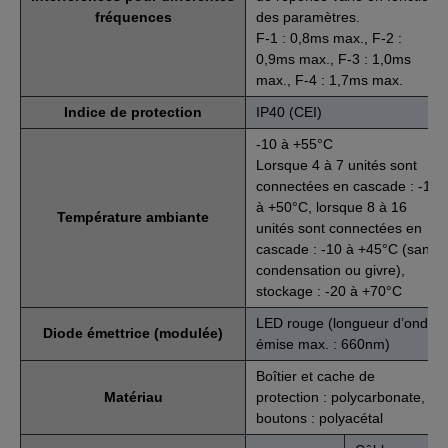
fréquences
des paramètres.
F-1 : 0,8ms max., F-2 :
0,9ms max., F-3 : 1,0ms
max., F-4 : 1,7ms max.
Indice de protection
IP40 (CEI)
-10 à +55°C
Lorsque 4 à 7 unités sont
connectées en cascade : -10
à +50°C, lorsque 8 à 16
Température ambiante
unités sont connectées en
cascade : -10 à +45°C (sans
condensation ou givre),
stockage : -20 à +70°C
LED rouge (longueur d’onde
Diode émettrice (modulée)
émise max. : 660nm)
Boîtier et cache de
Matériau
protection : polycarbonate,
boutons : polyacétal