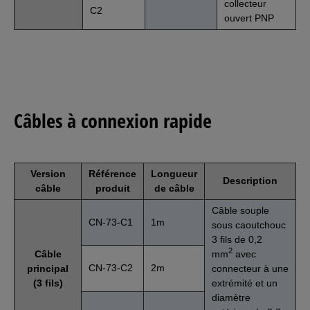
collecteur
C2
ouvert PNP
Câbles à connexion rapide
Version
Référence
Longueur
Description
câble
produit
de câble
Câble souple
CN-73-C1
1m
sous caoutchouc
3 fils de 0,2
2
Câble
mm
avec
CN-73-C2
2m
principal
connecteur à une
(3 fils)
extrémité et un
diamètre