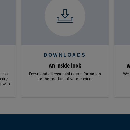
S
DOWNLOADS
An inside look
W
miss
Download all essential data information
We 
ustry
for the product of your choice.
g with