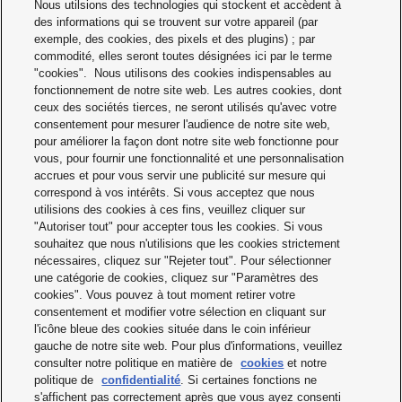
PRODUITS
INDUSTRIES
Nous utilsions des technologies qui stockent et accèdent à
des informations qui se trouvent sur votre appareil (par
exemple, des cookies, des pixels et des plugins) ; par
SOCIÉTÉ
SERVICE
commodité, elles seront toutes désignées ici par le terme
"cookies". Nous utilisons des cookies indispensables au
fonctionnement de notre site web. Les autres cookies, dont
TÉLÉCHARGEME
CONTACTEZ
ceux des sociétés tierces, ne seront utilisés qu'avec votre
NTS
NOUS
consentement pour mesurer l'audience de notre site web,
pour améliorer la façon dont notre site web fonctionne pour
vous, pour fournir une fonctionnalité et une personnalisation
accrues et pour vous servir une publicité sur mesure qui
correspond à vos intérêts. Si vous acceptez que nous
utilisions des cookies à ces fins, veuillez cliquer sur
"Autoriser tout" pour accepter tous les cookies. Si vous
souhaitez que nous n'utilisions que les cookies strictement
nécessaires, cliquez sur "Rejeter tout". Pour sélectionner
Conditions générales de vente
une catégorie de cookies, cliquez sur "Paramètres des
cookies". Vous pouvez à tout moment retirer votre
Mentions légales
consentement et modifier votre sélection en cliquant sur
l'icône bleue des cookies située dans le coin inférieur
Avis de confidentialité
gauche de notre site web. Pour plus d'informations, veuillez
consulter notre politique en matière de
cookies
et notre
Politique relative aux cookies
politique de
confidentialité
. Si certaines fonctions ne
s'affichent pas correctement après que vous ayez consenti