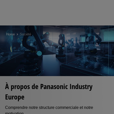
Skip
to
Home
Société
main
content
À propos de Panasonic Industry
Europe
Comprendre notre structure commerciale et notre
motivation.