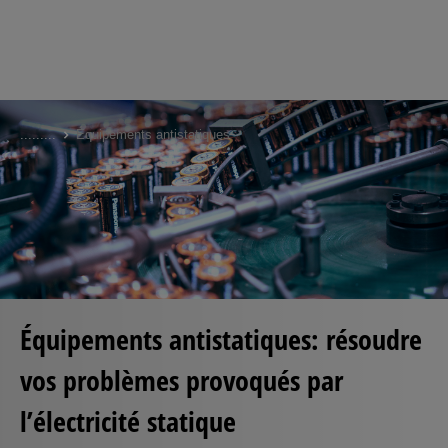
Skip
to
...
...
...
Équipements antistatiques
main
content
Équipements antistatiques: résoudre
vos problèmes provoqués par
l’électricité statique