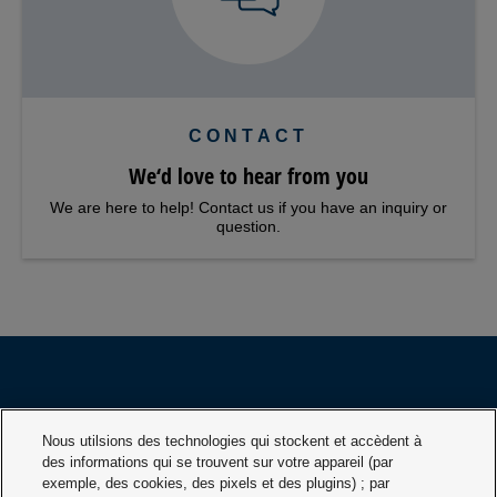
CONTACT
We‘d love to hear from you
We are here to help! Contact us if you have an inquiry or
question.
PRODUITS
INDUSTRIES
Nous utilsions des technologies qui stockent et accèdent à
des informations qui se trouvent sur votre appareil (par
exemple, des cookies, des pixels et des plugins) ; par