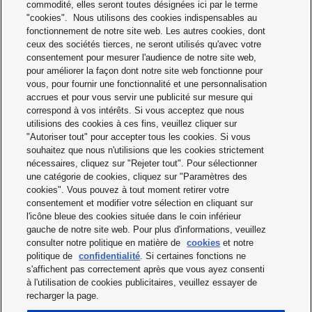
SOCIÉTÉ
SERVICE
commodité, elles seront toutes désignées ici par le terme
"cookies". Nous utilisons des cookies indispensables au
fonctionnement de notre site web. Les autres cookies, dont
TÉLÉCHARGEME
CONTACTEZ
ceux des sociétés tierces, ne seront utilisés qu'avec votre
NTS
NOUS
consentement pour mesurer l'audience de notre site web,
pour améliorer la façon dont notre site web fonctionne pour
vous, pour fournir une fonctionnalité et une personnalisation
accrues et pour vous servir une publicité sur mesure qui
correspond à vos intérêts. Si vous acceptez que nous
utilisions des cookies à ces fins, veuillez cliquer sur
"Autoriser tout" pour accepter tous les cookies. Si vous
souhaitez que nous n'utilisions que les cookies strictement
nécessaires, cliquez sur "Rejeter tout". Pour sélectionner
Conditions générales de vente
une catégorie de cookies, cliquez sur "Paramètres des
cookies". Vous pouvez à tout moment retirer votre
Mentions légales
consentement et modifier votre sélection en cliquant sur
l'icône bleue des cookies située dans le coin inférieur
Avis de confidentialité
gauche de notre site web. Pour plus d'informations, veuillez
consulter notre politique en matière de
cookies
et notre
Politique relative aux cookies
politique de
confidentialité
. Si certaines fonctions ne
s'affichent pas correctement après que vous ayez consenti
Déclaration sur l’esclavage moderne
à l'utilisation de cookies publicitaires, veuillez essayer de
recharger la page.
Exclusion de responsabilité