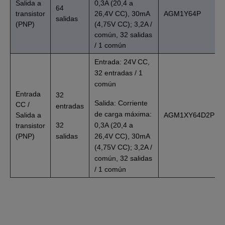
Salida a
0,3A (20,4 a
64
transistor
26,4V CC), 30mA
AGM1Y64P
salidas
(PNP)
(4,75V CC); 3,2A /
común, 32 salidas
/ 1 común
Entrada: 24V CC,
32 entradas / 1
común
Entrada
32
Salida: Corriente
CC /
entradas
de carga máxima:
Salida a
AGM1XY64D2P
32
0,3A (20,4 a
transistor
(PNP)
salidas
26,4V CC), 30mA
(4,75V CC); 3,2A /
común, 32 salidas
/ 1 común