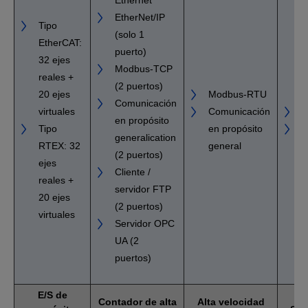
EtherNet/IP
Tipo
(solo 1
EtherCAT:
puerto)
32 ejes
Modbus-TCP
reales +
(2 puertos)
20 ejes
Modbus-RTU
Comunicación
virtuales
Comunicación
E
en propósito
Tipo
en propósito
generalication
RTEX: 32
general
(2 puertos)
ejes
Cliente /
reales +
servidor FTP
20 ejes
(2 puertos)
virtuales
Servidor OPC
UA (2
puertos)
E/S de
Contador de alta
Alta velocidad