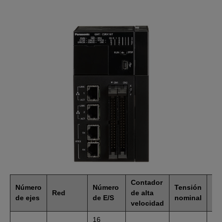
Contador
Número
Número
Tensión
Es
Red
de alta
de ejes
de E/S
nominal
de
velocidad
16