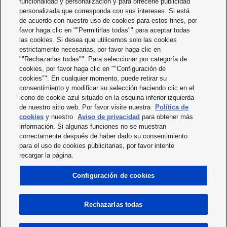
funcionalidad y personalización y para ofrecerle publicidad
personalizada que corresponda con sus intereses. Si está
de acuerdo con nuestro uso de cookies para estos fines, por
favor haga clic en ""Permitirlas todas"" para aceptar todas
las cookies. Si desea que utilicemos solo las cookies
estrictamente necesarias, por favor haga clic en
""Rechazarlas todas"". Para seleccionar por categoría de
Términos y condiciones
cookies, por favor haga clic en ""Configuración de
cookies"". En cualquier momento, puede retirar su
Aviso legal
consentimiento y modificar su selección haciendo clic en el
icono de cookie azul situado en la esquina inferior izquierda
Aviso de Privacidad
de nuestro sitio web. Por favor visite nuestra
Política de
cookies
y nuestro
Aviso de privacidad
para obtener más
Política de Cookies
información. Si algunas funciones no se muestran
correctamente después de haber dado su consentimiento
Declaración sobre la Esclavitud Moderna
para el uso de cookies publicitarias, por favor intente
recargar la página.
Descarga de responsabilidades
Configuración de cookies
Condiciones del servicio
Rechazarlas todas
Copyright © 2026 Panasonic Industry Europe GmbH