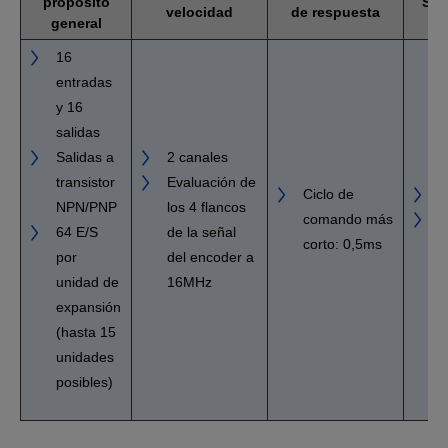
propósito
Sal
velocidad
de respuesta
general
16
entradas
y 16
salidas
Salidas a
2 canales
transistor
Evaluación de
Ciclo de
4
NPN/PNP
los 4 flancos
comando más
H
64 E/S
de la señal
corto: 0,5ms
k
por
del encoder a
unidad de
16MHz
expansión
(hasta 15
unidades
posibles)