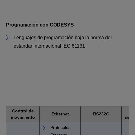
Programación con CODESYS
Lenguajes de programación bajo la norma del
estándar internacional IEC 61131
Control de
Ethernet
RS232C
movimiento
sele
Protocolos
Ethernet