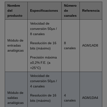
Nombre
Número
del
Especificaciones
de
Referencia
producto
canales
Velocidad de
conversión 50μs /
8 canales
Módulo de
Resolución de 16
8
entradas
AGM1AD8
canales
bits (máximo)
analógicas
Precisión máxima
±0,2% F.E. (a
+25°C)
Velocidad de
conversión 50μs /
4 canales
Módulo de
Resolución de 16
4
salidas
AGM1DA4
canales
bits (máximo)
analógicas