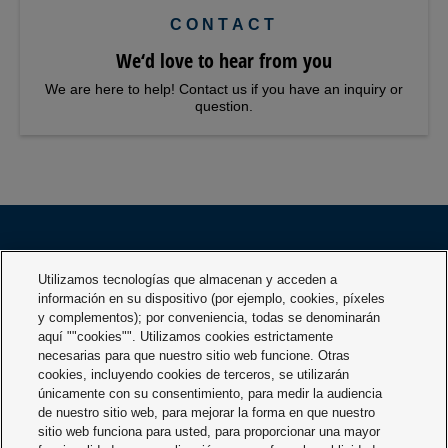
CONTACT
We‘d love to hear from you
We are here to help! Contact us if you have an inquiry or
question.
Utilizamos tecnologías que almacenan y acceden a
PRODUCTOS
INDUSTRIES
información en su dispositivo (por ejemplo, cookies, píxeles
y complementos); por conveniencia, todas se denominarán
aquí ""cookies"". Utilizamos cookies estrictamente
EMPRESA
SERVICIO
necesarias para que nuestro sitio web funcione. Otras
cookies, incluyendo cookies de terceros, se utilizarán
únicamente con su consentimiento, para medir la audiencia
DESCARGAS
CONTACTO
de nuestro sitio web, para mejorar la forma en que nuestro
sitio web funciona para usted, para proporcionar una mayor