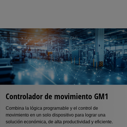
Skip
to
...
...
...
...
Controlador de movimiento GM1
main
content
Controlador de movimiento GM1
Combina la lógica programable y el control de
movimiento en un solo dispositivo para lograr una
solución económica, de alta productividad y eficiente.