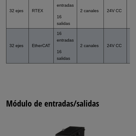
entradas
Sal
32 ejes
RTEX
2 canales
24V CC
(N
16
salidas
16
entradas
Sal
32 ejes
EtherCAT
2 canales
24V CC
(P
16
salidas
Módulo de entradas/salidas