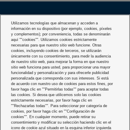
Utilizamos tecnologías que almacenan y acceden a
PRODUCTOS
INDUSTRIES
información en su dispositivo (por ejemplo, cookies, píxeles
y complementos); por conveniencia, todas se denominarán
aquí ""cookies"". Utilizamos cookies estrictamente
EMPRESA
SERVICIO
necesarias para que nuestro sitio web funcione. Otras
cookies, incluyendo cookies de terceros, se utilizarán
únicamente con su consentimiento, para medir la audiencia
DESCARGAS
CONTACTO
de nuestro sitio web, para mejorar la forma en que nuestro
sitio web funciona para usted, para proporcionar una mayor
funcionalidad y personalización y para ofrecerle publicidad
personalizada que corresponda con sus intereses. Si está
de acuerdo con nuestro uso de cookies para estos fines, por
favor haga clic en ""Permitirlas todas"" para aceptar todas
las cookies. Si desea que utilicemos solo las cookies
estrictamente necesarias, por favor haga clic en
""Rechazarlas todas"". Para seleccionar por categoría de
Términos y condiciones
cookies, por favor haga clic en ""Configuración de
cookies"". En cualquier momento, puede retirar su
Aviso legal
consentimiento y modificar su selección haciendo clic en el
icono de cookie azul situado en la esquina inferior izquierda
Aviso de Privacidad