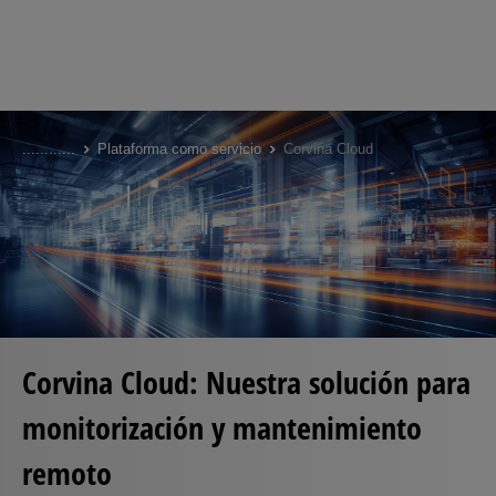
Skip
to
...
...
...
...
Plataforma como servicio
Corvina Cloud
main
content
Corvina Cloud: Nuestra solución para
monitorización y mantenimiento
remoto