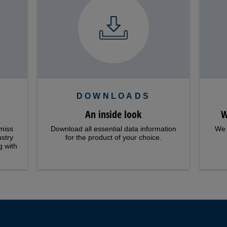
S
DOWNLOADS
An inside look
W
miss
Download all essential data information
We 
ustry
for the product of your choice.
g with